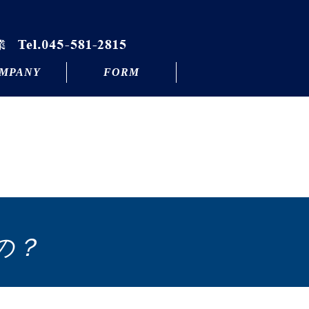
MPANY
FORM
の？