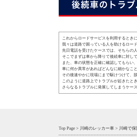
後続車のトラブ
これからロードサービスを利用するとき
我々は道路で困っている人を助けるロー
先日電話を受けたケースでは、そちらの
そこでまずは車から降りて後続車に対し
また、車の状態を正確に確認してもらい
車に何か異常があればどんなに細かなこ
その後速やかに現場にまで駆けつけて、
このように道路上でトラブルが起きたと
さらなるトラブルに発展してしまうケー
Top Page
川崎のレッカー車
川崎で保