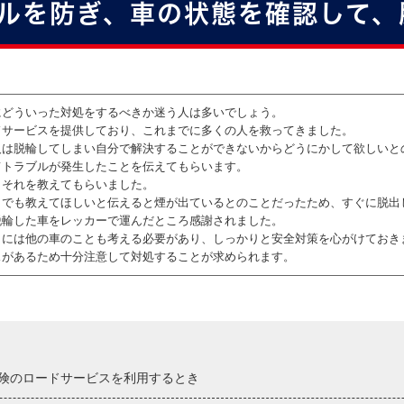
ルを防ぎ、車の状態を確認して、
にどういった対処をするべきか迷う人は多いでしょう。
ドサービスを提供しており、これまでに多くの人を救ってきました。
人は脱輪してしまい自分で解決することができないからどうにかして欲しいと
てトラブルが発生したことを伝えてもらいます。
、それを教えてもらいました。
とでも教えてほしいと伝えると煙が出ているとのことだったため、すぐに脱出
脱輪した車をレッカーで運んだところ感謝されました。
きには他の車のことも考える必要があり、しっかりと安全対策を心がけておき
スがあるため十分注意して対処することが求められます。
険のロードサービスを利用するとき