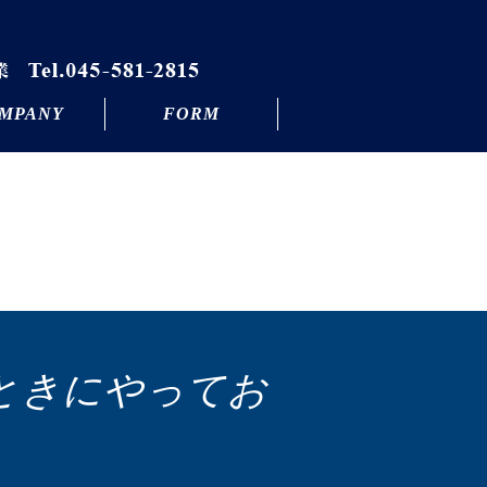
MPANY
FORM
ときにやってお
？