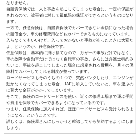
なりません。
自賠責保険では、人と事故を起こしてしまった場合に、一定の保証が
されるので、被害者に対して最低限の保証ができるというものになり
ます。
一方で、任意保険は、自賠責保険でカバーできない金額になった場合
の賠償金や、車の修理費用などもカバーできるものになっています。
入らなくてもいいけど、入っておかないと事故があったときに大変だ
よ、というのが、任意保険です。
任意保険は、基本的に掛け捨てなので、万が一の事故だけではなく、
車の故障や自動車だけではなく自転車の事故、さらには弁護士特約み
たいに、事故を起こしてしまった場合に想定される費用を、月々の保
険料でカバーしてくれる制度が整っています。
ロードサービスもそのうちの１つで、突然パンクしたり、エンジンが
動かなくなってしまった場合、JAFに加入していないと、車を運ぶの
に莫大な金額がかかってしまいます。
そこで、保険のロードサービスを使い、近くの修理工場まで運ぶ手間
や費用を保険でカバーできるようになっているのです。
つまり、任意保険に加入すれば、ほぼロードサービスを受けられるよ
うになる、ということです。
詳しくは、保険屋さんにしっかりと確認してから契約するようにしま
しょう。