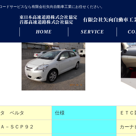
ロードサービスなら有限会社矢向自動車工業にお任せください。
HOME
SERVICE
CO
タ ベルタ
仕様
ＥＴＣ
Ａ－ＳＣＰ９２
カーナ