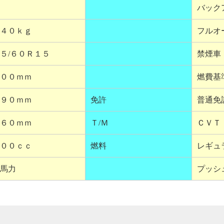
バック
４０ｋｇ
フルオ
５/６０Ｒ１５
禁煙車
００ｍｍ
燃費基
９０ｍｍ
免許
普通免
６０ｍｍ
Ｔ/Ｍ
ＣＶＴ
００ｃｃ
燃料
レギュ
馬力
プッシ