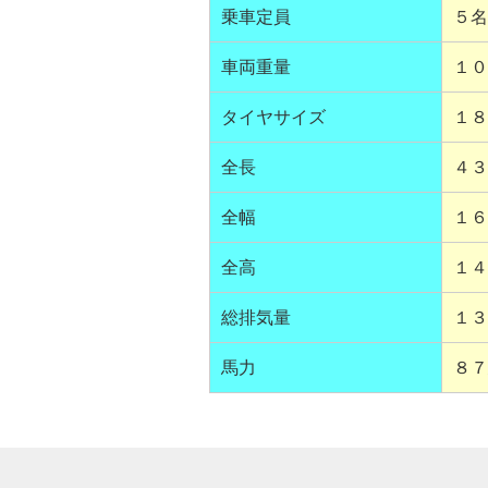
乗車定員
５名
車両重量
１０
タイヤサイズ
１８
全長
４３
全幅
１６
全高
１４
総排気量
１３
馬力
８７