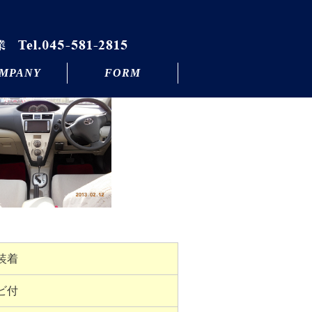
MPANY
FORM
装着
ビ付