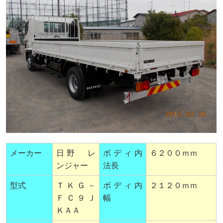
メーカー
日野 レ
ボディ内
６２００ｍｍ
ンジャー
法長
型式
ＴＫＧ－
ボディ内
２１２０ｍｍ
ＦＣ９Ｊ
幅
ＫＡＡ