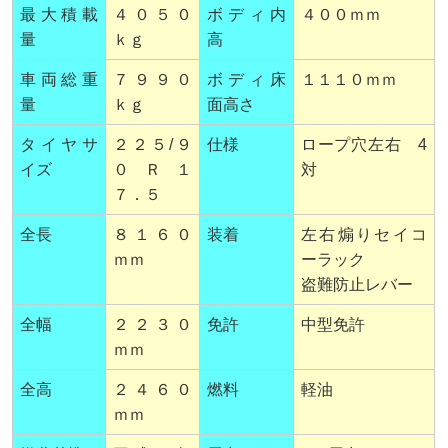
最大積載
４０５０
ボディ内
４００ｍｍ
量
ｋｇ
高
車両総重
７９９０
ボディ床
１１１０ｍｍ
量
ｋｇ
面高さ
タイヤサ
２２５/９
仕様
ロープ穴左右 4
イズ
０Ｒ１
対
７．５
全長
８１６０
装着
左右煽りセイコ
ｍｍ
ーラック
盗難防止レバー
全幅
２２３０
免許
中型免許
ｍｍ
全高
２４６０
燃料
軽油
ｍｍ